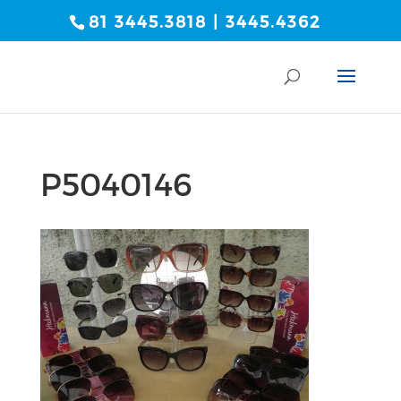
81 3445.3818 | 3445.4362
P5040146