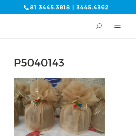
81 3445.3818 | 3445.4362
P5040143