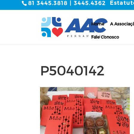
Estatut
81 3445.3818 | 3445.4362
Home
A Associaç
Fale Conosco
P5040142