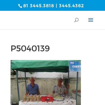
81 3445.3818 | 3445.4362
P5040139