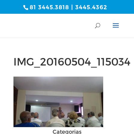
81 3445.3818 | 3445.4362
IMG_20160504_115034
Categorias