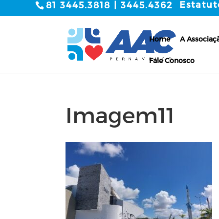
Estatut
81 3445.3818 | 3445.4362
Home
A Associaç
Fale Conosco
Imagem11