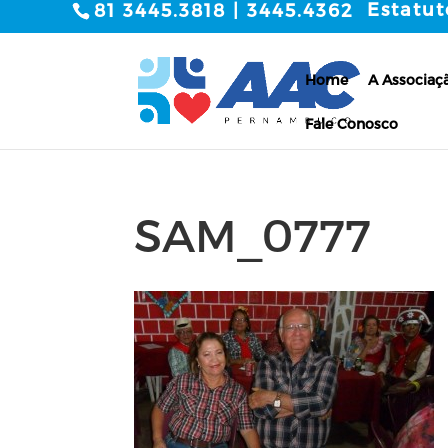
Estatut
81 3445.3818 | 3445.4362
Home
A Associaç
Fale Conosco
SAM_0777