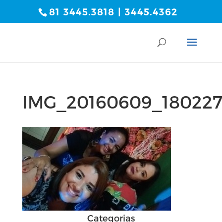
81 3445.3818 | 3445.4362
IMG_20160609_18022
Categorias