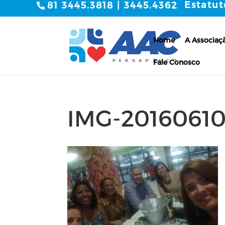
Estatut
81 3445.3818 | 3445.4362
Home
A Associaç
Fale Conosco
IMG-2016061