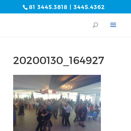
81 3445.3818 | 3445.4362
20200130_164927