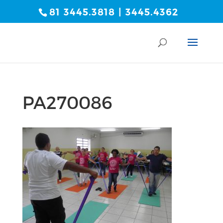
81 3445.3818 | 3445.4362
PA270086