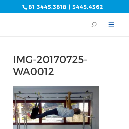
81 3445.3818 | 3445.4362
IMG-20170725-
WA0012