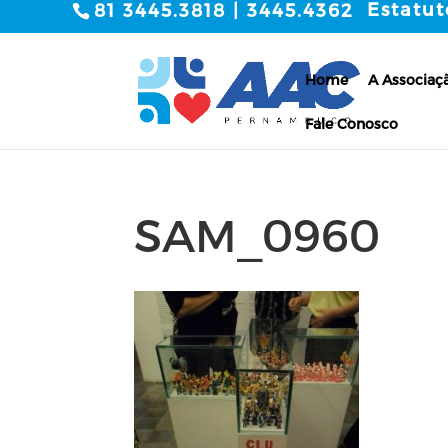
Estatut
81 3445.3818 | 3445.4362
Home
A Associaç
Fale Conosco
SAM_0960