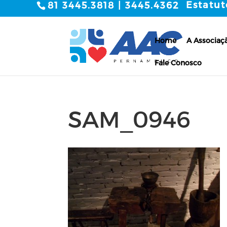
Estatut
81 3445.3818 | 3445.4362
Home
A Associaç
Fale Conosco
SAM_0946