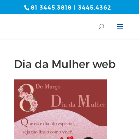
81 3445.3818 | 3445.4362
Dia da Mulher web