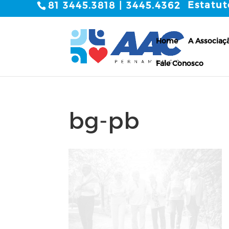
Estatut
81 3445.3818 | 3445.4362
Home
A Associaç
Fale Conosco
bg-pb