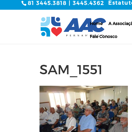
Estatut
81 3445.3818 | 3445.4362
Home
A Associaç
Fale Conosco
SAM_1551