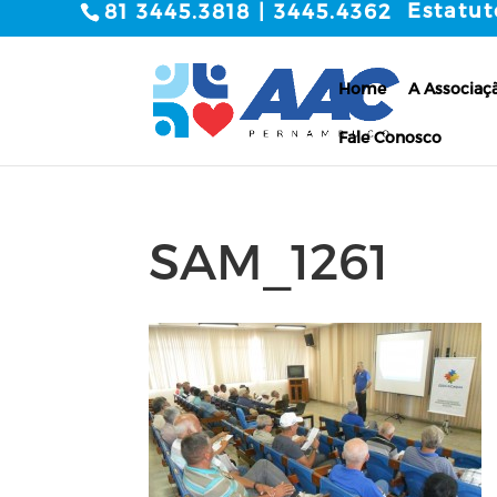
Estatut
81 3445.3818 | 3445.4362
Home
A Associaç
Fale Conosco
SAM_1261