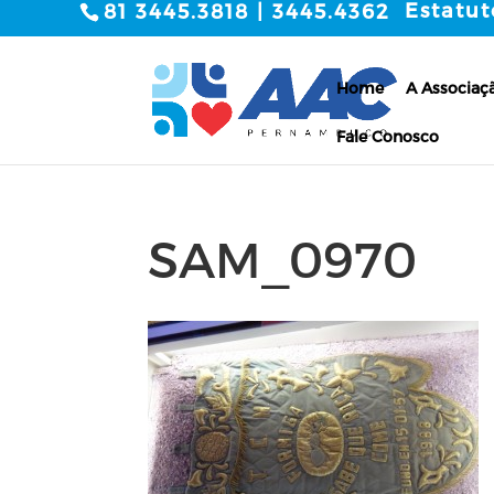
Estatut
81 3445.3818 | 3445.4362
Home
A Associaç
Fale Conosco
SAM_0970