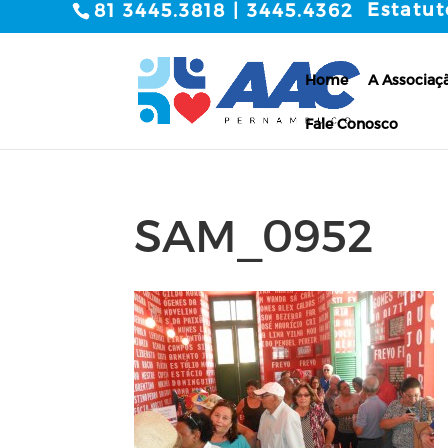
Estatut
81 3445.3818 | 3445.4362
Home
A Associaç
Fale Conosco
SAM_0952