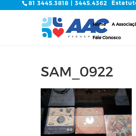
Estatut
81 3445.3818 | 3445.4362
Home
A Associaç
Fale Conosco
SAM_0922