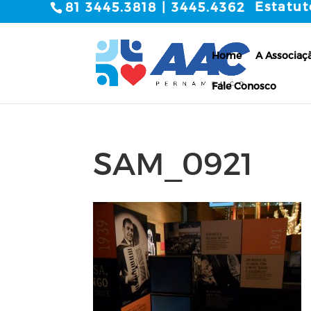
Estatut
81 3445.3818 | 3445.4362
Home
A Associaç
Fale Conosco
SAM_0921