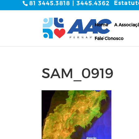
Estatut
81 3445.3818 | 3445.4362
Home
A Associaç
Fale Conosco
SAM_0919