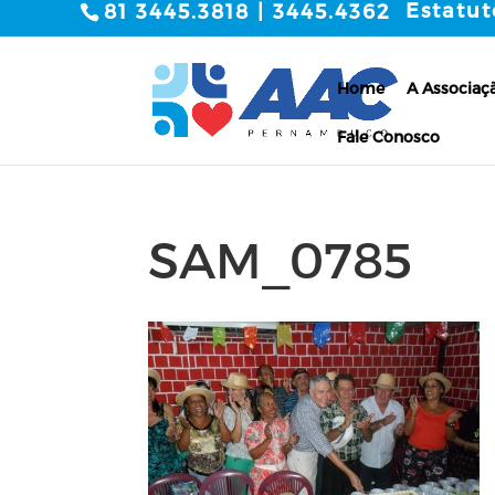
Estatut
81 3445.3818 | 3445.4362
Home
A Associaç
Fale Conosco
SAM_0785