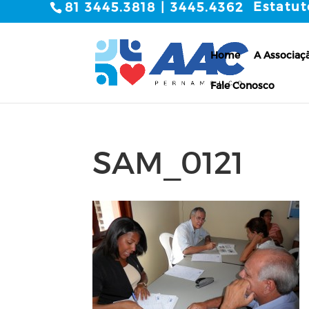
Estatut
81 3445.3818 | 3445.4362
Home
A Associaç
Fale Conosco
SAM_0121