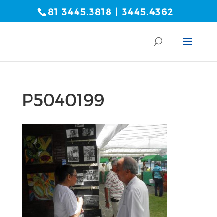
81 3445.3818 | 3445.4362
P5040199