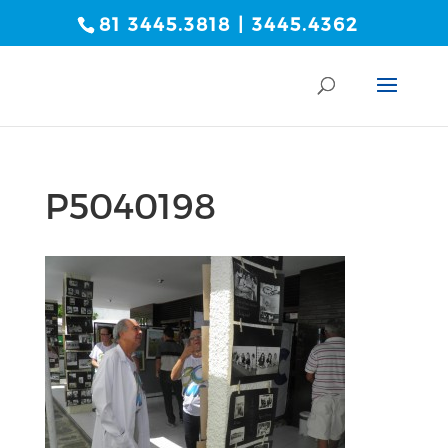
81 3445.3818 | 3445.4362
P5040198