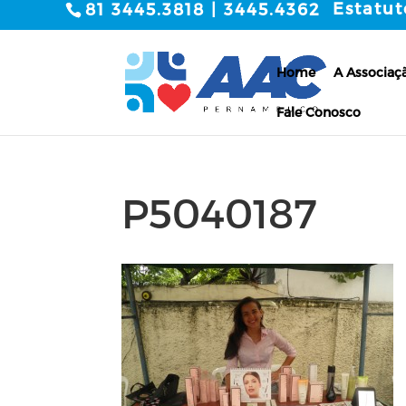
Estatut
81 3445.3818 | 3445.4362
Home
A Associaç
Fale Conosco
P5040187