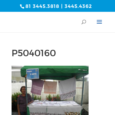
81 3445.3818 | 3445.4362
P5040160