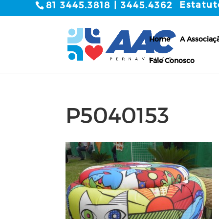
Estatut
81 3445.3818 | 3445.4362
Home
A Associaç
Fale Conosco
P5040153