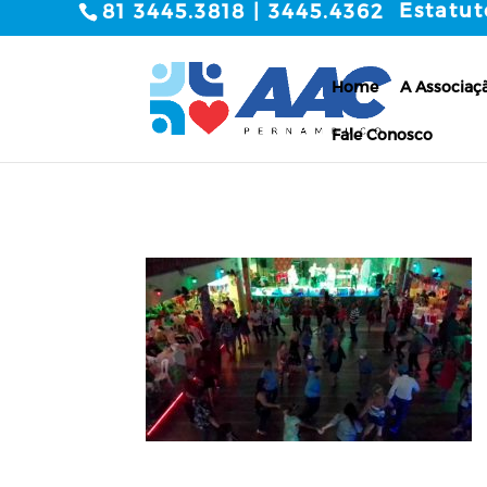
Estatut
81 3445.3818 | 3445.4362
Home
A Associaç
Fale Conosco