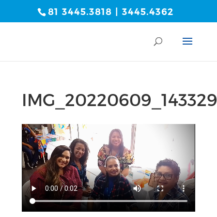
81 3445.3818 | 3445.4362
IMG_20220609_14332