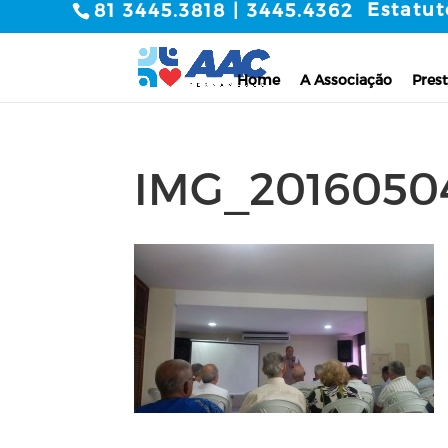
Estatut
81 3445.3818 | 3445.4362
Home
A Associação
Prest
IMG_20160504