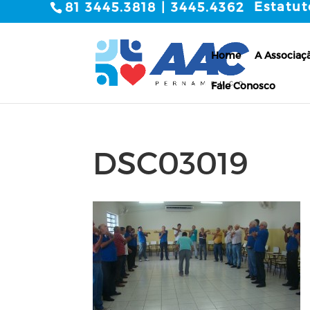
Estatut
81 3445.3818 | 3445.4362
Home
A Associaç
Fale Conosco
DSC03019