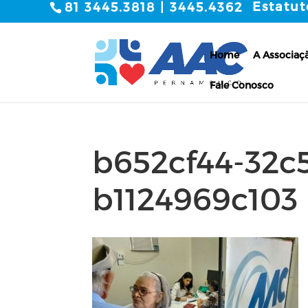
Estatut
81 3445.3818 | 3445.4362
Home
A Associaç
Fale Conosco
b652cf44-32c
b1124969c103