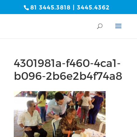
81 3445.3818 | 3445.4362
4301981a-f460-4ca1-
b096-2b6e2b4f74a8