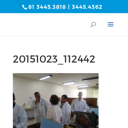
81 3445.3818 | 3445.4362
20151023_112442