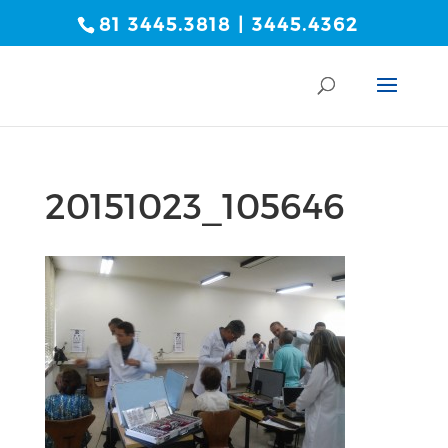
81 3445.3818 | 3445.4362
20151023_105646