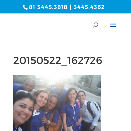
81 3445.3818 | 3445.4362
20150522_162726