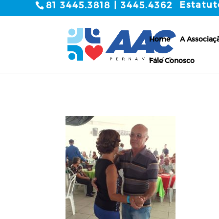
Estatut
81 3445.3818 | 3445.4362
Home
A Associaç
Fale Conosco