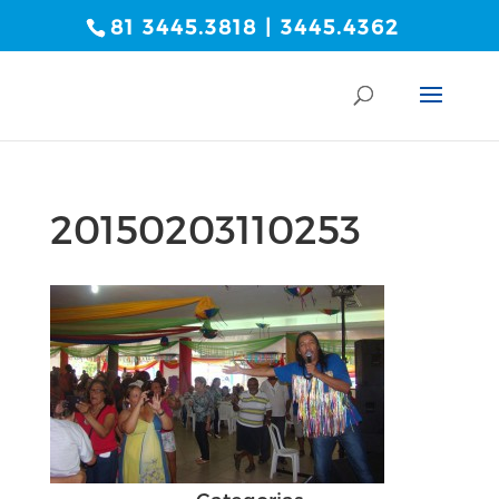
81 3445.3818 | 3445.4362
20150203110253