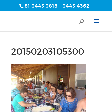
81 3445.3818 | 3445.4362
20150203105300