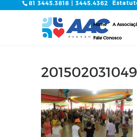
Estatut
81 3445.3818 | 3445.4362
Home
A Associaç
Fale Conosco
20150203104