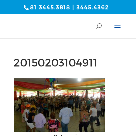
81 3445.3818 | 3445.4362
20150203104911