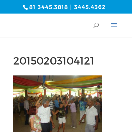
81 3445.3818 | 3445.4362
20150203104121