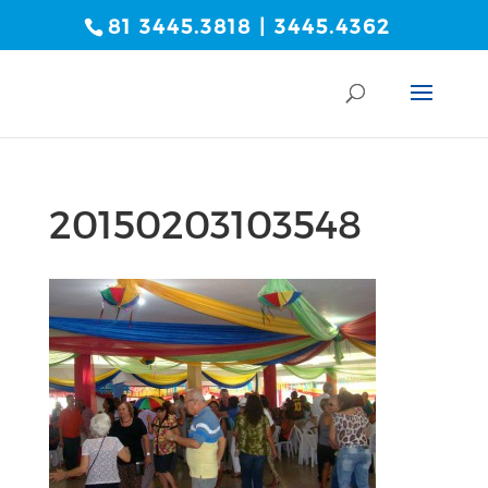
81 3445.3818 | 3445.4362
20150203103548