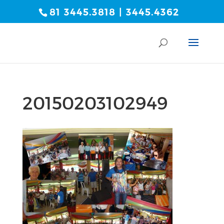
81 3445.3818 | 3445.4362
20150203102949