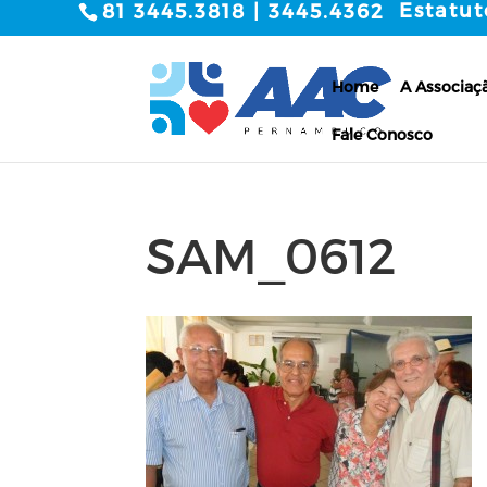
Estatut
81 3445.3818 | 3445.4362
Home
A Associaç
Fale Conosco
SAM_0612