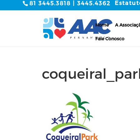
Estatut
81 3445.3818 | 3445.4362
Home
A Associaç
Fale Conosco
coqueiral_par