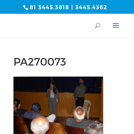
81 3445.3818 | 3445.4362
PA270073